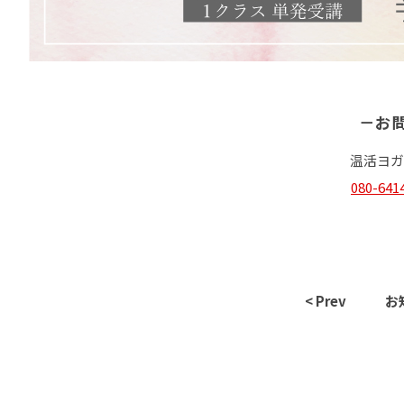
－お問
温活ヨガ
080-641
< Prev
お