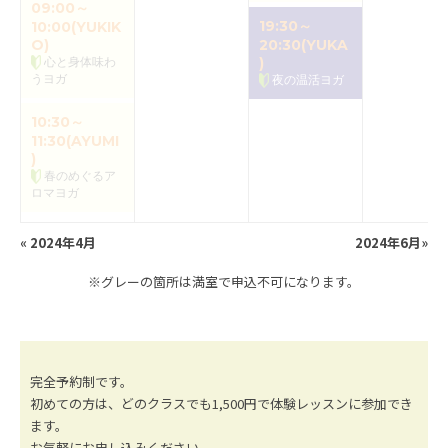
09:00～
19:30～
10:00(YUKIK
O)
20:30(YUKA
心と身体味わ
)
うヨガ
夜の温活ヨガ
10:30～
11:30(AYUMI
)
春のめぐるア
ロマヨガ
«
2024年4月
2024年6月
»
※グレーの箇所は満室で申込不可になります。
完全予約制です。
初めての方は、どのクラスでも1,500円で体験レッスンに参加でき
ます。
お気軽にお申し込みください。