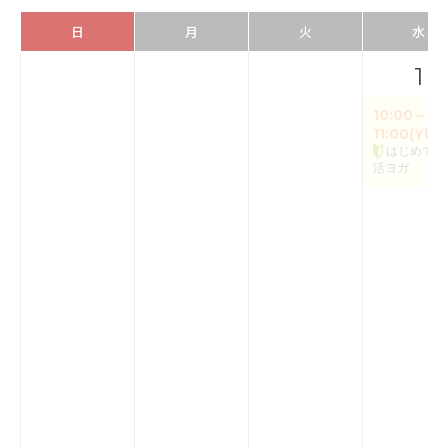
日
月
火
水
1
10:00～
11:00(YUK
はじめての
活ヨガ