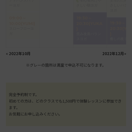
アドバンスパワ
初心者向けや
女性のための
ーヨガ
さしい朝ヨガ
さしいパクテ
ヨガ
09:00～
19:30～
19:30～
10:00(YUMI)
20:30(YUKA
20:30(YU
スローフローヨ
)
ガ
)
歪み改善バラン
スヨガ
癒しの夜ヨガ
«
2022年10月
2022年12月
»
※グレーの箇所は満室で申込不可になります。
完全予約制です。
初めての方は、どのクラスでも1,500円で体験レッスンに参加でき
ます。
お気軽にお申し込みください。