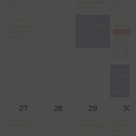
アドバンスパワ
初心者向け優
リフトアップ
ーヨガ
しい朝ヨガ
ヨガ
09:00～
19:30～
10:00～
10:00(YUKA)
20:30(YUKA
11:30(YUK
やさしく動く
)
SPECIAL CLA
初級ヨガ
-リリースロ
疲れをとるス
ーを使う- 体
トレッチヨガ
らかく楽にす
ヨガ 人数限定
12,000円
20:00～
21:00(YUM
初心者向け
ロマヨガ ※
間注意
27
28
29
30
07:30～
10:00～
10:00～
08:30(YUKA
11:00(AYUMI
11:00(NOR
)
)
O)