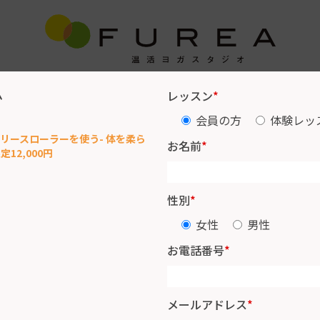
ム
レッスン
*
レッスンスケジュール
インストラクター紹介
お客様の声
会員の方
体験レッ
A) -リリースローラーを使う- 体を柔ら
お名前
*
12,000円
性別
*
女性
男性
お電話番号
*
メールアドレス
*