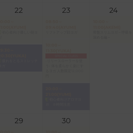
22
23
24
10:00～
08:50～
10:00～
11:00(AYUMI)
09:40(AYUMI)
11:00(AKEMI)
初心者向け優しい朝ヨ
リフトアップ顔ヨガ
骨盤スリムヨガ～呼吸を
ガ
深める編～
10:00～
19:30～
11:30(YUKA)
20:30(YUKA)
SPECIAL CLASS
疲れをとるストレッチ
-リリースローラーを使
ヨガ
う- 体を柔らかく楽にす
るヨガ 人数限定12,000
円
20:00～
21:00(YUMI)
初心者向けアロマヨ
ガ ※時間注意
29
30
10:00～
10:00～