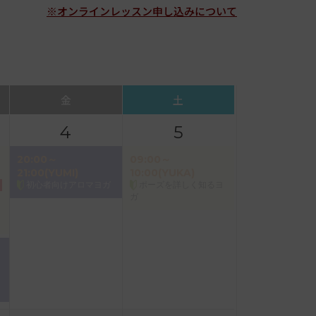
※オンラインレッスン申し込みについて
金
土
4
5
20:00～
09:00～
21:00(YUMI)
10:00(YUKA)
初心者向けアロマヨガ
ポーズを詳しく知るヨ
ガ