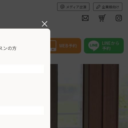
メディア出演
企業様向け
×
LINEから
WEB予約
スンの方
予約