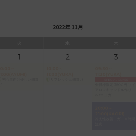
2022年 11月
火
水
木
1
2
3
10:00～
10:00～
09:30～
11:00(AYUMI)
11:00(YUKA)
11:30(YUKA)
初心者向け優しい朝ヨ
リフレッシュ朝ヨガ
SPECIAL CLASS
ガ
会員様限定 3500円 ソイ
アロマキャンドル作り
with ヨガ
20:00～
21:00(KAORI)
冷え性改善ヨガ ※時間
注意