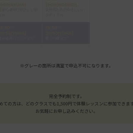
11:00(AYUMI)
11:00(NORIKO)
初心者向けやさしい朝
女性のためのやさしいパ
ヨガ
クティヨガ
19:30～
19:30～
20:30(YUKA)
20:30(YUKA)
歪み改善バランスヨガ
癒しの夜ヨガ
※グレーの箇所は満室で申込不可になります。
完全予約制です。
めての方は、どのクラスでも1,500円で体験レッスンに参加できま
お気軽にお申し込みください。