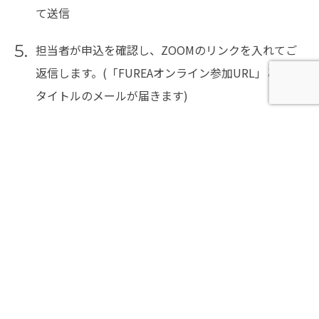
て送信
5.
担当者が申込を確認し、ZOOMのリンクを入れてご
返信します。(「FUREAオンライン参加URL」という
タイトルのメールが届きます)
6.
レッスン当日開始10分前から受付開始となりますの
で開始時刻までにZOOMにご入室ください。
※開始時刻をすぎると入場できませんのでご注意く
ださい。