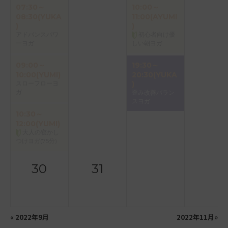
07:30～
10:00～
08:30(YUKA
11:00(AYUMI
)
)
アドバンスパワ
初心者向け優
ーヨガ
しい朝ヨガ
09:00～
19:30～
10:00(YUMI)
20:30(YUKA
スローフローヨ
)
ガ
歪み改善バラン
スヨガ
10:30～
12:00(YUMI)
大人の寝かし
つけヨガ(75分)
30
31
«
2022年9月
2022年11月
»