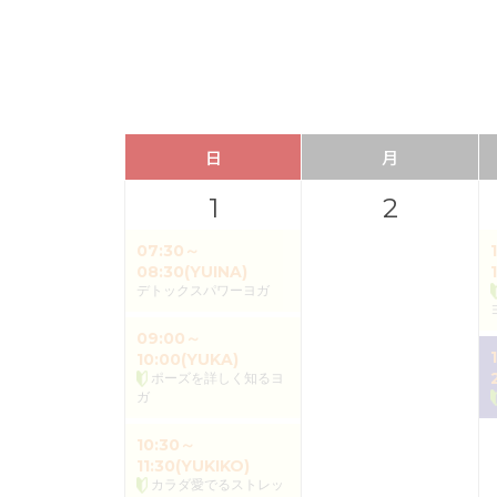
日
月
1
2
07:30～
08:30(YUINA)
デトックスパワーヨガ
09:00～
10:00(YUKA)
ポーズを詳しく知るヨ
ガ
10:30～
11:30(YUKIKO)
カラダ愛でるストレッ