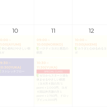
10
11
12
10:00～
09:00～
10:00～
11:00(AYUMI)
10:00(NORIKO)
11:00(AKEMI)
初心者向けやさしい朝
バクティヨガと慈悲の
カラダと心ゆるめるヨ
ヨガ
瞑想
ガ
19:30～
10:30～
20:30(YUKA)
11:30(YUKA)
ストレッチフロー
SPECIAL CLASS
ゼロからスタート頭を
休ませるやさしい瞑想
（ヨガ月４回の方/１
point＋2,000円、ヨガ
４回以外月謝の方１
point＋2,750円、ドロッ
プイン4,000円