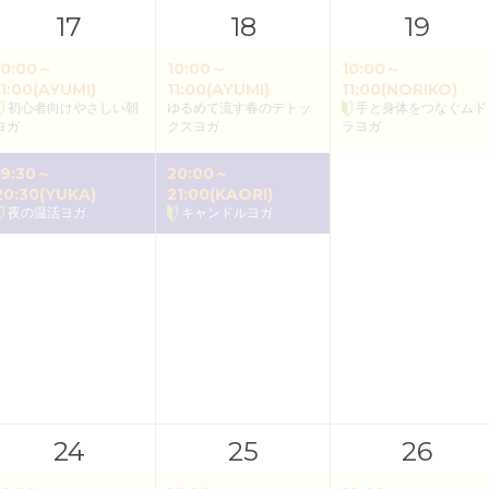
17
18
19
10:00～
10:00～
10:00～
11:00(AYUMI)
11:00(AYUMI)
11:00(NORIKO)
初心者向けやさしい朝
ゆるめて流す春のデトッ
手と身体をつなぐムド
ヨガ
クスヨガ
ラヨガ
19:30～
20:00～
20:30(YUKA)
21:00(KAORI)
夜の温活ヨガ
キャンドルヨガ
24
25
26