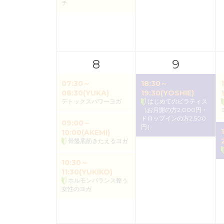
チ
8
9
07:30～
18:30～
08:30(YUKA)
19:30(YOSHIE)
デトックスパワーヨガ
はじめてのピラティス
（お月謝の方2,000円・
ドロップインの方2,500
09:00～
円）
10:00(AKEMI)
骨盤底筋きたえるヨガ
10:30～
11:30(YUKIKO)
ホルモンバランス整う
女性のヨガ