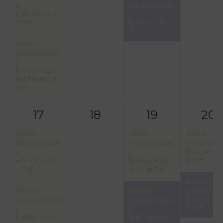
I)
20:30(YUKA
朝のポジティ
)
ブヨガ
ストレッチフ
ロー
10:30～
11:30(KAORI
)
これからはじ
める初心者向け
ヨガ
17
18
19
20
07:30～
10:00～
10:00～
08:30(YUKA
11:00(AYUMI
11:00(YUK
)
)
はじめての
活ヨガ
デトックスパワ
初心者向けや
ーヨガ
さしい朝ヨガ
20:00～
09:00～
19:30～
21:00(YUM
10:00(AKEMI
20:30(YUKA
ほどけるア
マヨガ
)
)
骨盤ととのう
夜の温活ヨガ