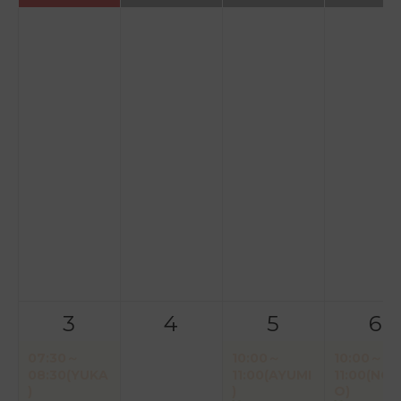
3
4
5
6
07:30～
10:00～
10:00～
08:30(YUKA
11:00(AYUMI
11:00(NOR
)
)
O)