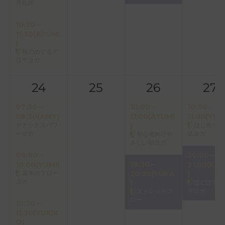
月礼拝
10:30～
11:30(AYUMI
)
秋のめぐるア
ロマヨガ
24
25
26
27
07:30～
10:00～
10:00～
08:30(AMY)
11:00(AYUMI
11:00(YUK
デトックスパワ
)
はじめての
ーヨガ
活ヨガ
初心者向けや
さしい朝ヨガ
09:00～
20:00～
19:30～
10:00(YUMI)
21:00(KAO
基本のフロー
20:30(YUKA
)
ヨガ
)
ほどけるア
マヨガ
ストレッチフ
ロー
10:30～
11:30(YUKIK
O)