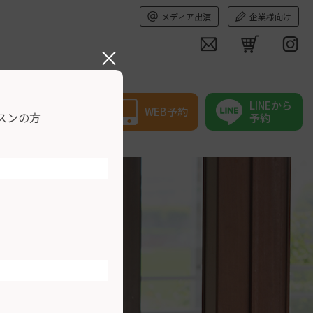
メディア出演
企業様向け
×
LINEから
WEB予約
スンの方
予約