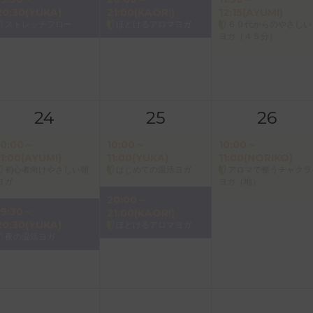
20:30(YUKA)
21:00(KAORI)
12:15(AYUMI)
ストレッチフロー
ほどけるアロマヨガ
６０代からのやさしい
ヨガ（４５分）
24
25
26
10:00～
10:00～
10:00～
11:00(AYUMI)
11:00(YUKA)
11:00(NORIKO)
初心者向けやさしい朝
はじめての温活ヨガ
アロマで整うチャクラ
ヨガ
ヨガ（地）
20:00～
19:30～
21:00(KAORI)
20:30(YUKA)
ほどけるアロマヨガ
夜の温活ヨガ