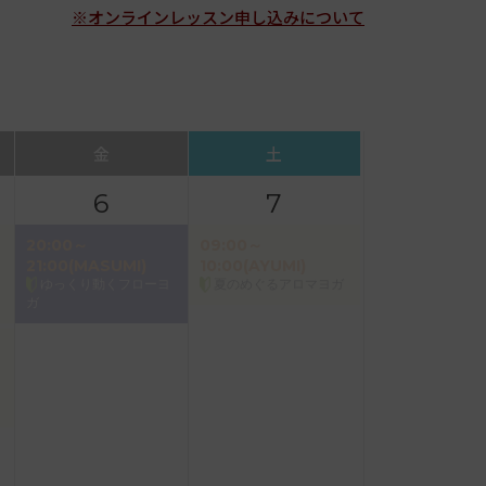
※オンラインレッスン申し込みについて
金
土
6
7
20:00～
09:00～
21:00(MASUMI)
10:00(AYUMI)
ゆっくり動くフローヨ
夏のめぐるアロマヨガ
ガ