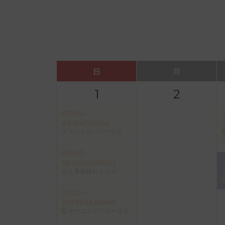
日
月
1
2
07:30～
08:30(YUKA)
デトックスパワーヨガ
09:00～
10:00(YUKIKO)
心と身体味わうヨガ
10:30～
11:30(MASUMI)
モーニングフローヨガ