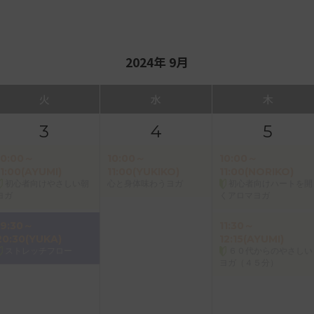
2024年 9月
火
水
木
3
4
5
10:00～
10:00～
10:00～
11:00(AYUMI)
11:00(YUKIKO)
11:00(NORIKO)
初心者向けやさしい朝
心と身体味わうヨガ
初心者向けハートを開
ヨガ
くアロマヨガ
19:30～
11:30～
20:30(YUKA)
12:15(AYUMI)
ストレッチフロー
６０代からのやさしい
ヨガ（４５分）