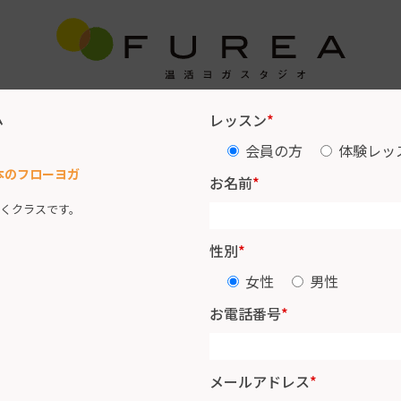
ム
レッスン
*
レッスンスケジュール
インストラクター紹介
お客様の声
会員の方
体験レッ
) 基本のフローヨガ
お名前
*
くクラスです。
性別
*
女性
男性
お電話番号
*
メールアドレス
*