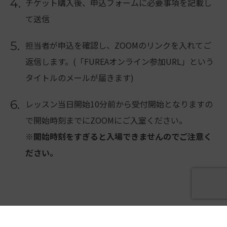
4.
チケット購入後、申込フォームに必要事項を記載し
て送信
5.
担当者が申込を確認し、ZOOMのリンクを入れてご
返信します。(「FUREAオンライン参加URL」という
タイトルのメールが届きます)
6.
レッスン当日開始10分前から受付開始となりますの
で開始時刻までにZOOMにご入室ください。
※開始時刻をすぎると入場できませんのでご注意く
ださい。