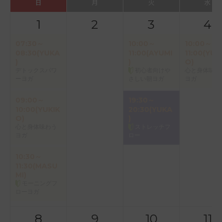
日
月
火
水
1
2
3
4
07:30～
10:00～
10:00～
08:30(YUKA
11:00(AYUMI
11:00(YUK
)
)
O)
デトックスパワ
初心者向けや
心と身体味わ
ーヨガ
さしい朝ヨガ
ヨガ
09:00～
19:30～
10:00(YUKIK
20:30(YUKA
O)
)
心と身体味わう
ストレッチフ
ヨガ
ロー
10:30～
11:30(MASU
MI)
モーニングフ
ローヨガ
8
9
10
11