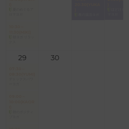
I)
20:30(YUKA
)
夏のめぐるア
)
ほどけるア
ロマヨガ
マヨガ
夜の温活ヨガ
10:30～
11:30(MIKI)
朝ヨガ リラッ
クス
29
30
07:30～
08:30(YUMI)
デトックスパワ
ーヨガ
09:00～
10:00(KAOR
I)
朝のポジティ
ブヨガ