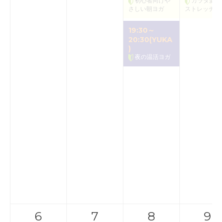
初心者向けや
カラダ愛で
さしい朝ヨガ
ストレッチ
19:30～
20:30(YUKA
)
夜の温活ヨガ
6
7
8
9