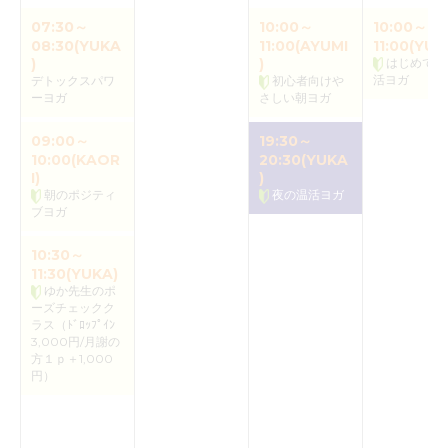
07:30～
10:00～
10:00～
08:30(YUKA
11:00(AYUMI
11:00(YUK
)
)
はじめての
活ヨガ
デトックスパワ
初心者向けや
ーヨガ
さしい朝ヨガ
09:00～
19:30～
10:00(KAOR
20:30(YUKA
I)
)
朝のポジティ
夜の温活ヨガ
ブヨガ
10:30～
11:30(YUKA)
ゆか先生のポ
ーズチェックク
ラス（ﾄﾞﾛｯﾌﾟｲﾝ
3,000円/月謝の
方１ｐ＋1,000
円）