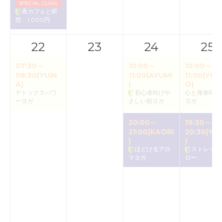
SPECIAL CLASS
夜カフェと瞑
想 1,000円
22
23
24
25
07:30～
10:00～
10:00～
08:30(YUIN
11:00(AYUMI
11:00(YUK
A)
)
O)
デトックスパワ
初心者向けや
心と身体味わ
ーヨガ
さしい朝ヨガ
ヨガ
20:00～
19:30～
21:00(KAORI
20:30(YU
)
)
ほどけるアロ
ストレッチ
マヨガ
ロー