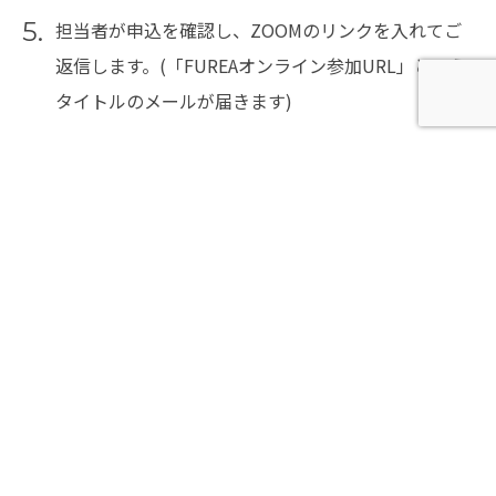
5.
担当者が申込を確認し、ZOOMのリンクを入れてご
返信します。(「FUREAオンライン参加URL」という
タイトルのメールが届きます)
6.
レッスン当日開始10分前から受付開始となりますの
で開始時刻までにZOOMにご入室ください。
※開始時刻をすぎると入場できませんのでご注意く
ださい。
オンラインレッスンチケット