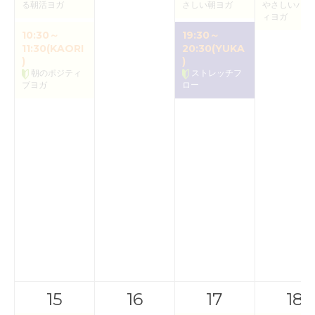
る朝活ヨガ
さしい朝ヨガ
やさしいバク
ィヨガ
10:30～
19:30～
11:30(KAORI
20:30(YUKA
)
)
朝のポジティ
ストレッチフ
ブヨガ
ロー
15
16
17
18