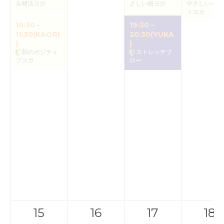
る朝活ヨガ
さしい朝ヨガ
やさしいバク
ィヨガ
10:30～
19:30～
11:30(KAORI
20:30(YUKA
)
)
朝のポジティ
ストレッチフ
ブヨガ
ロー
15
16
17
18