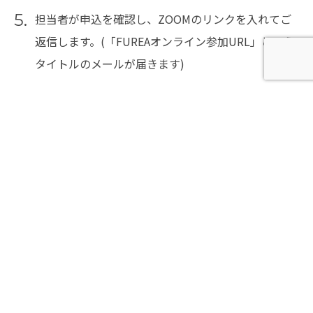
5.
担当者が申込を確認し、ZOOMのリンクを入れてご
返信します。(「FUREAオンライン参加URL」という
タイトルのメールが届きます)
6.
レッスン当日開始10分前から受付開始となりますの
で開始時刻までにZOOMにご入室ください。
※開始時刻をすぎると入場できませんのでご注意く
ださい。
オンラインレッスンチケット