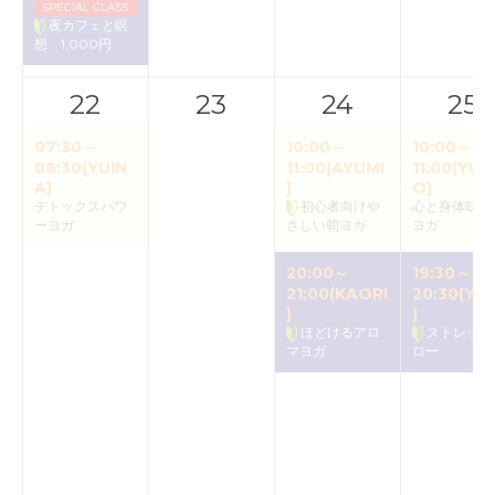
SPECIAL CLASS
夜カフェと瞑
想 1,000円
22
23
24
25
07:30～
10:00～
10:00～
08:30(YUIN
11:00(AYUMI
11:00(YUK
A)
)
O)
デトックスパワ
初心者向けや
心と身体味わ
ーヨガ
さしい朝ヨガ
ヨガ
20:00～
19:30～
21:00(KAORI
20:30(YU
)
)
ほどけるアロ
ストレッチ
マヨガ
ロー