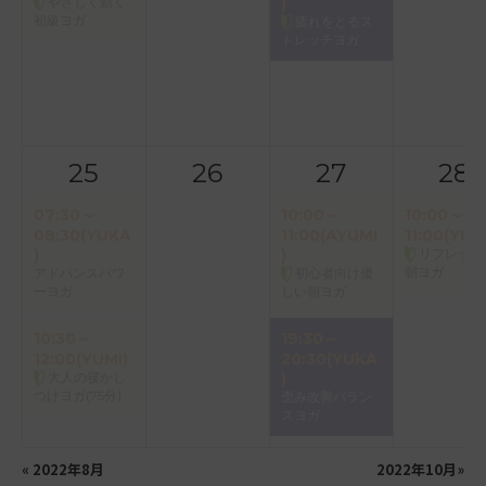
やさしく動く
)
初級ヨガ
疲れをとるス
トレッチヨガ
25
26
27
28
07:30～
10:00～
10:00～
08:30(YUKA
11:00(AYUMI
11:00(YUK
)
)
リフレッシ
朝ヨガ
アドバンスパワ
初心者向け優
ーヨガ
しい朝ヨガ
10:30～
19:30～
12:00(YUMI)
20:30(YUKA
大人の寝かし
)
つけヨガ(75分)
歪み改善バラン
スヨガ
«
2022年8月
2022年10月
»