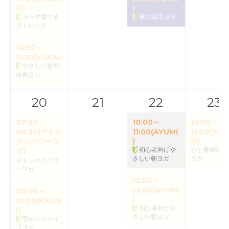
O)
)
カラダ愛でる
夜の温活ヨガ
ストレッチ
10:30～
11:30(YUKA)
やさしい姿勢
改善ヨガ
20
21
22
23
07:30～
10:00～
10:00～
08:30(デトッ
11:00(AYUMI
11:00(YUK
)
O)
クスパワーヨ
初心者向けや
心と身体味わ
ガ)
さしい朝ヨガ
ヨガ
デトックスパワ
ーヨガ
12:00～
13:00(AYUMI
09:00～
)
10:00(KAOR
初心者向けや
I)
さしい朝ヨガ
朝のポジティ
ブヨガ