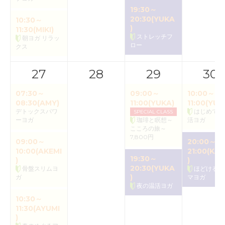
19:30～
20:30(YUKA
10:30～
)
11:30(MIKI)
ストレッチフ
朝ヨガ リラッ
ロー
クス
27
28
29
30
07:30～
09:00～
10:00～
08:30(AMY)
11:00(YUKA)
11:00(YUK
デトックスパワ
はじめての
SPECIAL CLASS
ーヨガ
珈琲と瞑想～
活ヨガ
こころの旅～
7,800円
09:00～
20:00～
10:00(AKEMI
21:00(KAO
19:30～
)
)
20:30(YUKA
骨盤スリムヨ
ほどけるア
)
ガ
マヨガ
夜の温活ヨガ
10:30～
11:30(AYUMI
)