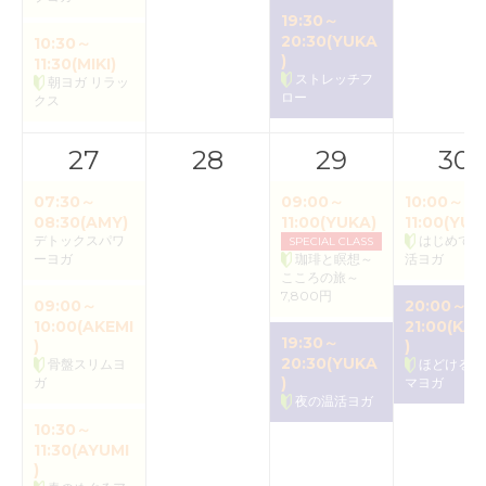
19:30～
20:30(YUKA
10:30～
)
11:30(MIKI)
ストレッチフ
朝ヨガ リラッ
ロー
クス
27
28
29
30
07:30～
09:00～
10:00～
08:30(AMY)
11:00(YUKA)
11:00(YUK
デトックスパワ
はじめての
SPECIAL CLASS
ーヨガ
珈琲と瞑想～
活ヨガ
こころの旅～
7,800円
09:00～
20:00～
10:00(AKEMI
21:00(KAO
19:30～
)
)
20:30(YUKA
骨盤スリムヨ
ほどけるア
)
ガ
マヨガ
夜の温活ヨガ
10:30～
11:30(AYUMI
)