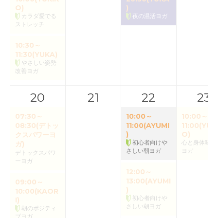
O)
)
カラダ愛でる
夜の温活ヨガ
ストレッチ
10:30～
11:30(YUKA)
やさしい姿勢
改善ヨガ
20
21
22
23
07:30～
10:00～
10:00～
08:30(デトッ
11:00(AYUMI
11:00(YUK
)
O)
クスパワーヨ
初心者向けや
心と身体味わ
ガ)
さしい朝ヨガ
ヨガ
デトックスパワ
ーヨガ
12:00～
13:00(AYUMI
09:00～
)
10:00(KAOR
初心者向けや
I)
さしい朝ヨガ
朝のポジティ
ブヨガ