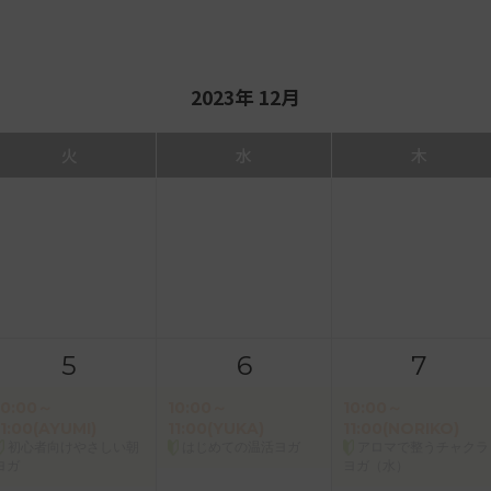
2023年 12月
火
水
木
5
6
7
10:00～
10:00～
10:00～
11:00(AYUMI)
11:00(YUKA)
11:00(NORIKO)
初心者向けやさしい朝
はじめての温活ヨガ
アロマで整うチャクラ
ヨガ
ヨガ（水）