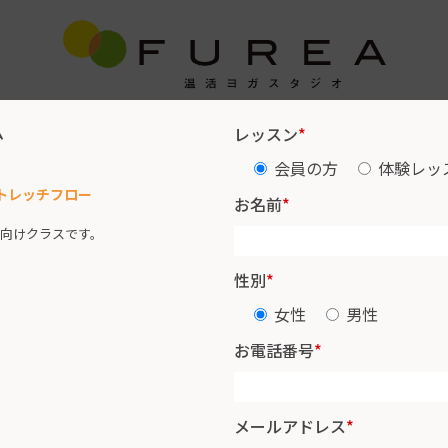
ム
レッスン
*
レッスンスケジュール
インストラクター紹介
お客様の声
会員の方
体験レッ
) ストレッチフロー
お名前
*
向けクラスです。
性別
*
女性
男性
お電話番号
*
メールアドレス
*