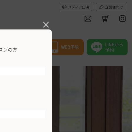
メディア出演
企業様向け
×
LINEから
WEB予約
スンの方
予約