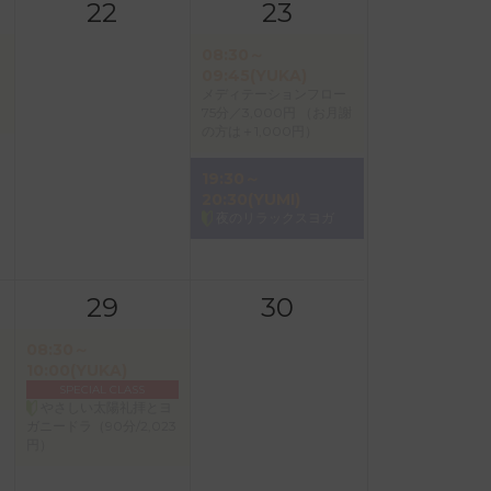
22
23
08:30～
09:45(YUKA)
メディテーションフロー
75分／3,000円 （お月謝
の方は＋1,000円）
19:30～
20:30(YUMI)
夜のリラックスヨガ
29
30
08:30～
10:00(YUKA)
SPECIAL CLASS
やさしい太陽礼拝とヨ
ガニードラ（90分/2,023
円）