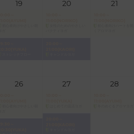
19
20
21
10:00～
10:00～
10:00～
11:00(AYUMI)
11:00(NORIKO)
11:00(NORIKO)
初心者向けやさしい朝
女性のためのやさしい
初心者向けハートを開
ヨガ
バクティヨガ
くアロマヨガ
19:30～
20:00～
20:30(YUKA)
21:00(KAORI)
ストレッチフロー
キャンドルヨガ
26
27
28
10:00～
10:00～
10:00～
11:00(AYUMI)
11:00(YUKA)
11:00(AYUMI)
初心者向けやさしい朝
はじめての温活ヨガ
冬のめぐるアロマヨガ
ヨガ
20:00～
19:30～
21:00(KAORI)
20:30(YUKA)
キャンドルヨガ