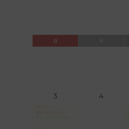
日
月
3
4
07:30～
08:30(YUKA)
デトックスパワーヨガ