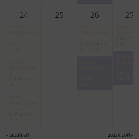
24
25
26
27
07:30～
10:00～
10:00～
08:30(YUKA
11:00(AYUMI
11:00(YUK
)
)
はじめての
活ヨガ
アドバンスパワ
初心者向けや
ーヨガ
さしいヨガ
20:00～
09:00～
19:30～
21:00(KAO
10:00(AYUM
20:30(YUKA
)
I)
)
癒されキャ
ドルヨガ
季節のアロマ
夜の滝汗フロー
ヨガ
ヨガ
10:30～
11:30(AYUMI
)
季節のアロマ
ヨガ
«
2023年8月
2023年10月
»