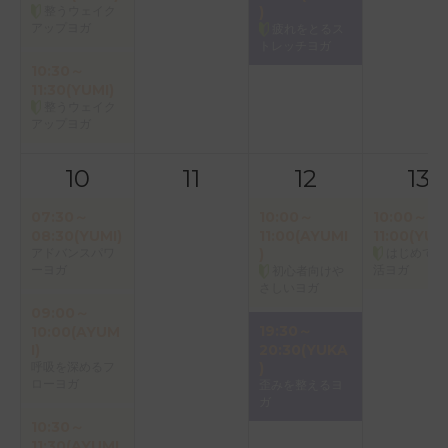
整うウェイク
)
アップヨガ
疲れをとるス
トレッチヨガ
10:30～
11:30(YUMI)
整うウェイク
アップヨガ
10
11
12
13
07:30～
10:00～
10:00～
08:30(YUMI)
11:00(AYUMI
11:00(YUK
アドバンスパワ
)
はじめての
ーヨガ
活ヨガ
初心者向けや
さしいヨガ
09:00～
19:30～
10:00(AYUM
I)
20:30(YUKA
呼吸を深めるフ
)
ローヨガ
歪みを整えるヨ
ガ
10:30～
11:30(AYUMI