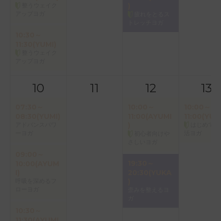
整うウェイク
)
アップヨガ
疲れをとるス
トレッチヨガ
10:30～
11:30(YUMI)
整うウェイク
アップヨガ
10
11
12
13
07:30～
10:00～
10:00～
08:30(YUMI)
11:00(AYUMI
11:00(YUK
アドバンスパワ
)
はじめての
ーヨガ
活ヨガ
初心者向けや
さしいヨガ
09:00～
19:30～
10:00(AYUM
I)
20:30(YUKA
呼吸を深めるフ
)
ローヨガ
歪みを整えるヨ
ガ
10:30～
11:30(AYUMI