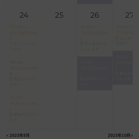
24
25
26
27
07:30～
10:00～
10:00～
08:30(YUKA
11:00(AYUMI
11:00(YUK
)
)
はじめての
活ヨガ
アドバンスパワ
初心者向けや
ーヨガ
さしいヨガ
20:00～
09:00～
19:30～
21:00(KAO
10:00(AYUM
20:30(YUKA
)
I)
)
癒されキャ
ドルヨガ
季節のアロマ
夜の滝汗フロー
ヨガ
ヨガ
10:30～
11:30(AYUMI
)
季節のアロマ
ヨガ
«
2023年8月
2023年10月
»