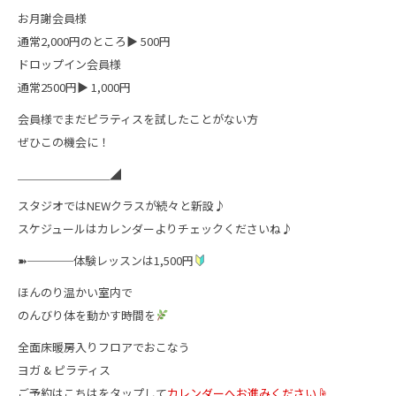
お月謝会員様
通常2,000円のところ▶︎ 500円
ドロップイン会員様
通常2500円▶︎ 1,000円
会員様でまだピラティスを試したことがない方
ぜひこの機会に！
＿＿＿＿＿＿＿＿◢
スタジオではNEWクラスが続々と新設♪
スケジュールはカレンダーよりチェックくださいね♪
➽────体験レッスンは1,500円
ほんのり温かい室内で
のんびり体を動かす時間を
全面床暖房入りフロアでおこなう
ヨガ & ピラティス
ご予約はこちはをタップして
カレンダーへお進みください☝️