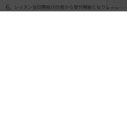
6.
レッスン当日開始10分前から受付開始となりますの
で開始時刻までにZOOMにご入室ください。
※開始時刻をすぎると入場できませんのでご注意く
ださい。
オンラインレッスンチケット
オンライン ワンレッスン