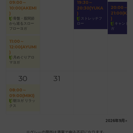
09:00～
19:30～
20:00～
10:00(AKEMI
20:30(YUKA
21:00(KAO
)
)
)
骨盤・股関節
ストレッチフ
から巡るスロー
ロー
キャンドル
フローヨガ
ガ
11:00～
12:00(AYUMI
)
月めぐりアロ
マヨガ
30
31
08:00～
09:00(MIKI)
朝ヨガ リラッ
クス
2026年9月
»
※グレーの箇所は満室で申込不可になります。