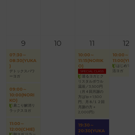
9
10
11
12
07:30～
10:00～
10:00～
08:30(YUKA
11:15(NORIK
11:00(YUK
)
O)
はじめての
活ヨガ
デトックスパワ
SPECIAL CLASS
ーヨガ
巡るヨガとク
リスタルボウル
温浴／3,500円
09:00～
（月４回月謝の
10:00(NORI
方は1p＋1,500
KO)
円、月８/１２回
肩こり解消リ
月謝の方＋
ラックスヨガ
2,000円）
11:00～
19:30～
12:00(CHIE)
20:30(YUKA
朝ヨガ リラッ