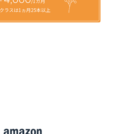
/1カ月
クラスは1ヵ月25本以上