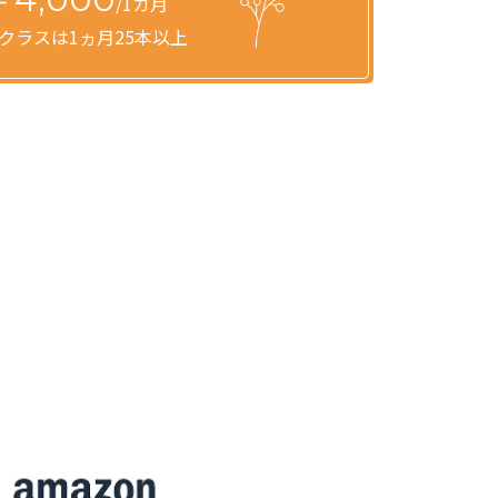
/1カ月
クラスは1ヵ月25本以上