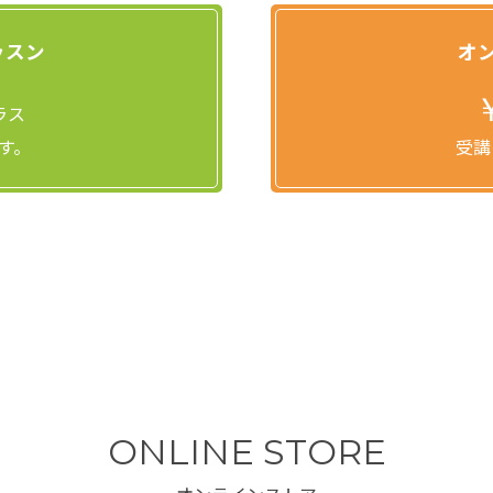
ッスン
オ
ラス
す。
受講
ONLINE STORE