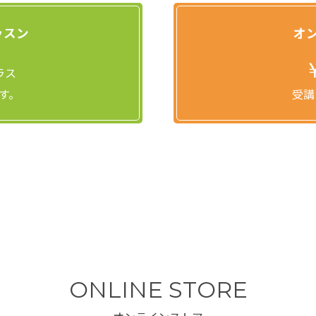
ッスン
オ
ラス
す。
受講
ONLINE STORE