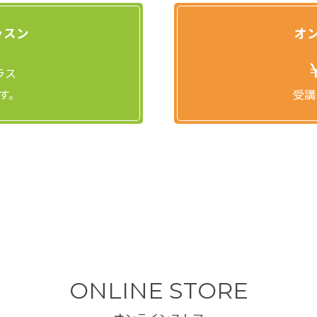
ッスン
オ
ラス
す。
受講
ONLINE STORE