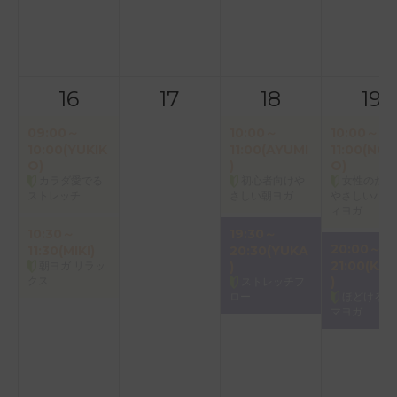
16
17
18
19
09:00～
10:00～
10:00～
10:00(YUKIK
11:00(AYUMI
11:00(NOR
O)
)
O)
カラダ愛でる
初心者向けや
女性のため
ストレッチ
さしい朝ヨガ
やさしいバク
ィヨガ
10:30～
19:30～
20:00～
11:30(MIKI)
20:30(YUKA
21:00(KAO
朝ヨガ リラッ
)
クス
)
ストレッチフ
ロー
ほどけるア
マヨガ