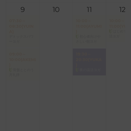
9
10
11
12
07:30～
10:00～
10:00～
08:30(YUIN
11:00(AYUMI
11:00(YUK
A)
)
はじめての
活ヨガ
デトックスパワ
初心者向けや
ーヨガ
さしい朝ヨガ
09:00～
19:30～
10:00(AKEMI
20:30(YUKA
)
)
骨盤ととのう
夜の温活ヨガ
月礼拝