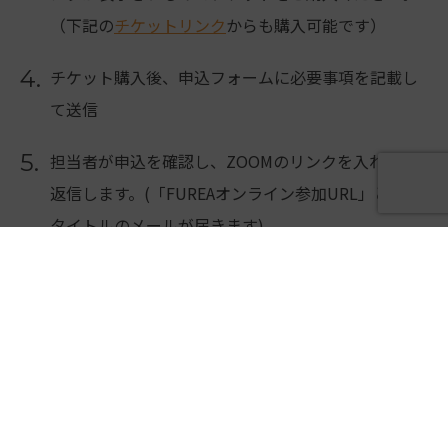
（下記の
チケットリンク
からも購入可能です）
4.
チケット購入後、申込フォームに必要事項を記載し
て送信
5.
担当者が申込を確認し、ZOOMのリンクを入れてご
返信します。(「FUREAオンライン参加URL」という
タイトルのメールが届きます)
6.
レッスン当日開始10分前から受付開始となりますの
で開始時刻までにZOOMにご入室ください。
※開始時刻をすぎると入場できませんのでご注意く
ださい。