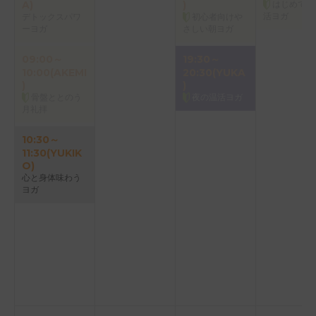
A)
)
はじめての
活ヨガ
デトックスパワ
初心者向けや
ーヨガ
さしい朝ヨガ
09:00～
19:30～
10:00(AKEMI
20:30(YUKA
)
)
骨盤ととのう
夜の温活ヨガ
月礼拝
10:30～
11:30(YUKIK
O)
心と身体味わう
ヨガ