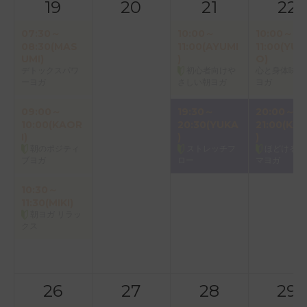
19
20
21
22
07:30～
10:00～
10:00～
08:30(MAS
11:00(AYUMI
11:00(YUK
UMI)
)
O)
デトックスパワ
初心者向けや
心と身体味わ
ーヨガ
さしい朝ヨガ
ヨガ
09:00～
19:30～
20:00～
10:00(KAOR
20:30(YUKA
21:00(KAO
I)
)
)
朝のポジティ
ストレッチフ
ほどけるア
ブヨガ
ロー
マヨガ
10:30～
11:30(MIKI)
朝ヨガ リラッ
クス
26
27
28
29