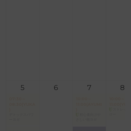
5
6
7
8
07:30～
10:00～
10:00～
08:30(YUKA
11:00(AYUMI
11:00(YUK
)
)
ストレッチ
ロー
デトックスパワ
初心者向けや
ーヨガ
さしい朝ヨガ