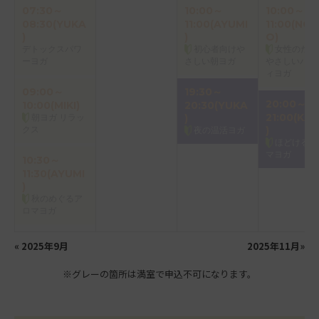
07:30～
10:00～
10:00～
08:30(YUKA
11:00(AYUMI
11:00(NOR
)
)
O)
デトックスパワ
初心者向けや
女性のため
ーヨガ
さしい朝ヨガ
やさしいバク
ィヨガ
09:00～
19:30～
20:00～
10:00(MIKI)
20:30(YUKA
21:00(KAO
朝ヨガ リラッ
)
クス
)
夜の温活ヨガ
ほどけるア
マヨガ
10:30～
11:30(AYUMI
)
秋のめぐるア
ロマヨガ
«
2025年9月
2025年11月
»
※グレーの箇所は満室で申込不可になります。