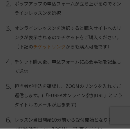
2.
ポップアップの申込フォームが立ち上がるのでオン
ラインレッスンを選択
3.
オンラインレッスンを選択すると購入サイトへのリ
ンクが表示されるのでチケットをご購入ください。
（下記の
チケットリンク
からも購入可能です）
4.
チケット購入後、申込フォームに必要事項を記載し
て送信
5.
担当者が申込を確認し、ZOOMのリンクを入れてご
返信します。(「FUREAオンライン参加URL」という
タイトルのメールが届きます)
6.
レッスン当日開始10分前から受付開始となりますの
で開始時刻までにZOOMにご入室ください。