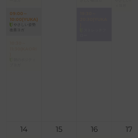
ーヨガ
さしい朝ヨガ
やさしいバク
ィヨガ
09:00～
19:30～
10:00(YUKA)
20:30(YUKA
やさしい姿勢
)
改善ヨガ
ストレッチフ
ロー
10:30～
11:30(KAORI
)
朝のポジティ
ブヨガ
14
15
16
17