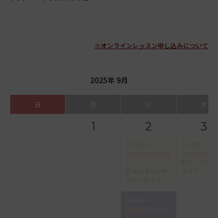
※オンラインレッスン申し込みについて
2025年 9月
日
月
火
水
1
2
3
10:00～
10:00～
11:00(AYUMI
11:00(YUK
)
はじめての
活ヨガ
初心者向けや
さしい朝ヨガ
19:30～
20:30(YUKA