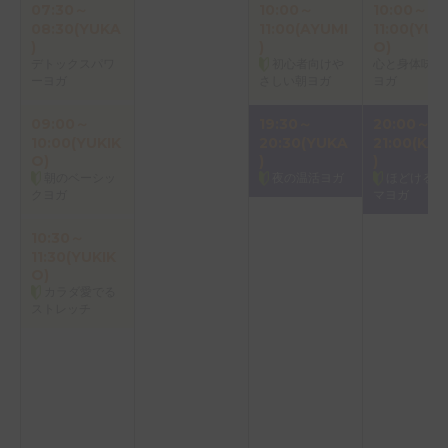
07:30～
10:00～
10:00～
08:30(YUKA
11:00(AYUMI
11:00(YUK
)
)
O)
デトックスパワ
初心者向けや
心と身体味わ
ーヨガ
さしい朝ヨガ
ヨガ
09:00～
19:30～
20:00～
10:00(YUKIK
20:30(YUKA
21:00(KAO
O)
)
)
朝のベーシッ
夜の温活ヨガ
ほどけるア
クヨガ
マヨガ
10:30～
11:30(YUKIK
O)
カラダ愛でる
ストレッチ