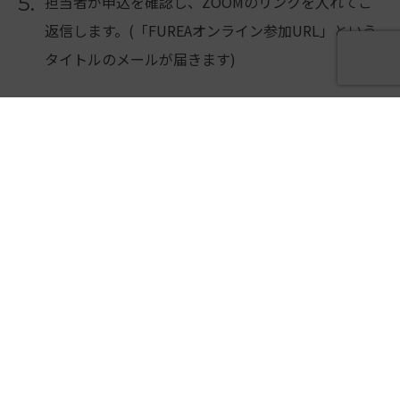
5.
担当者が申込を確認し、ZOOMのリンクを入れてご
返信します。(「FUREAオンライン参加URL」という
タイトルのメールが届きます)
6.
レッスン当日開始10分前から受付開始となりますの
で開始時刻までにZOOMにご入室ください。
※開始時刻をすぎると入場できませんのでご注意く
ださい。
オンラインレッスンチケット