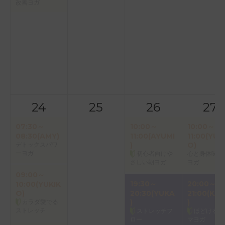
改善ヨガ
24
25
26
27
07:30～
10:00～
10:00～
08:30(AMY)
11:00(AYUMI
11:00(YUK
デトックスパワ
)
O)
ーヨガ
初心者向けや
心と身体味わ
さしい朝ヨガ
ヨガ
09:00～
19:30～
20:00～
10:00(YUKIK
O)
20:30(YUKA
21:00(KAO
カラダ愛でる
)
)
ストレッチ
ストレッチフ
ほどけるア
ロー
マヨガ