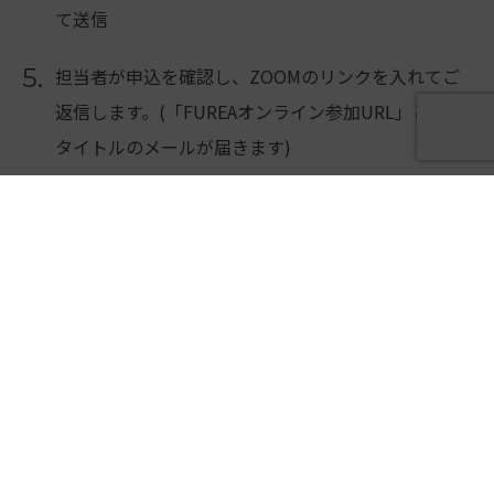
て送信
5.
担当者が申込を確認し、ZOOMのリンクを入れてご
返信します。(「FUREAオンライン参加URL」という
タイトルのメールが届きます)
6.
レッスン当日開始10分前から受付開始となりますの
で開始時刻までにZOOMにご入室ください。
※開始時刻をすぎると入場できませんのでご注意く
ださい。