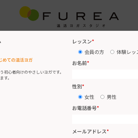
ム
レッスン
*
レッスンスケジュール
インストラクター紹介
お客様の声
会員の方
体験レッ
) はじめての温活ヨガ
お名前
*
う初心者向けのやさしいヨガです。
ます。
性別
*
女性
男性
お電話番号
*
メールアドレス
*