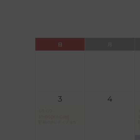
日
月
3
4
09:00～
10:00(KAORI)
朝のポジティブヨガ