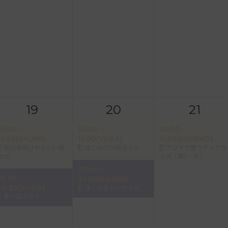
19
20
21
10:00～
10:00～
10:00～
11:00(AYUMI)
11:00(YUKA)
11:00(NORIKO)
初心者向けやさしい朝
はじめての温活ヨガ
アロマで整うチャクラ
ヨガ
ヨガ（第3・火）
20:00～
19:30～
21:00(KAORI)
20:30(YUKA)
ほどけるアロマヨガ
夜の温活ヨガ