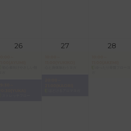
26
27
28
10:00～
10:00～
10:00～
11:00(AYUMI)
11:00(YUKIKO)
11:00(AKEMI)
初心者向けやさしい朝
心と身体味わうヨガ
ゆったり骨盤フローヨ
ヨガ
ガ
20:00～
19:30～
21:00(KAORI)
20:30(YUKA)
ほどけるアロマヨガ
ストレッチフロー