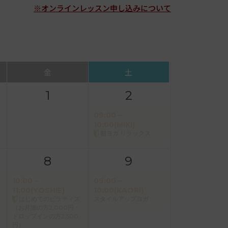
※オンラインレッスン申し込みについて
金
土
1
2
09:00～
10:00(MIKI)
朝ヨガ リラックス
8
9
10:00～
09:00～
11:00(YOSHIE)
10:00(KAORI)
はじめてのピラティス
スタイルアップヨガ
（お月謝の方2,000円・
ドロップインの方2,500
円）