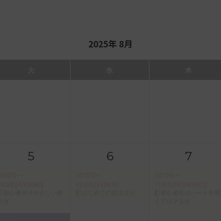
2025年 8月
火
水
木
5
6
7
10:00～
10:00～
10:00～
11:00(AYUMI)
11:00(YUKA)
11:00(NORIKO)
初心者向けやさしい朝
はじめての温活ヨガ
初心者向けハートを開
ヨガ
くアロマヨガ