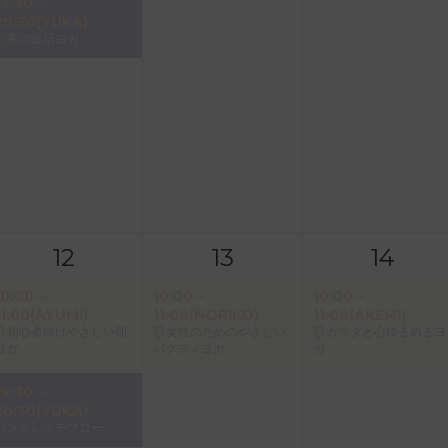
19:30～
20:30(YUKA)
夜の温活ヨガ
12
13
14
10:00～
10:00～
10:00～
11:00(AYUMI)
11:00(NORIKO)
11:00(AKEMI)
初心者向けやさしい朝
女性のためのやさしい
カラダと心ゆるめるヨ
ヨガ
バクティヨガ
ガ
19:30～
20:30(YUKA)
ストレッチフロー