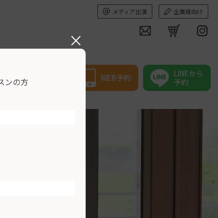
メディア出演
企業様向け
×
LINEから
WEB予約
スンの方
予約